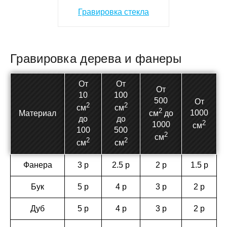
Гравировка стекла
Гравировка дерева и фанеры
От
От
От
10
100
500
От
2
2
см
см
2
1000
Материал
см
до
до
до
2
1000
см
100
500
2
см
2
2
см
см
Фанера
3 р
2.5 р
2 р
1.5 р
Бук
5 р
4 р
3 р
2 р
Дуб
5 р
4 р
3 р
2 р