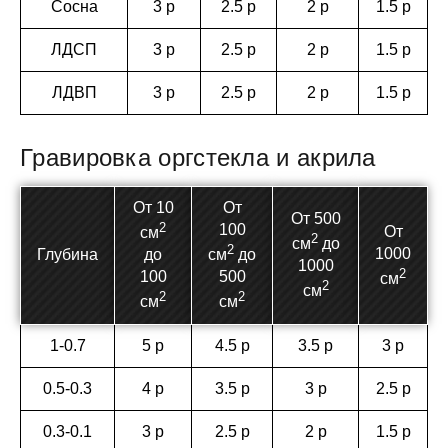
Сосна
3 р
2.5 р
2 р
1.5 р
ЛДСП
3 р
2.5 р
2 р
1.5 р
ЛДВП
3 р
2.5 р
2 р
1.5 р
Гравировка оргстекла и акрила
От 10
От
От 500
2
100
От
см
2
см
до
2
1000
Глубина
до
см
до
1000
2
100
500
см
2
см
2
2
см
см
1-0.7
5 р
4.5 р
3.5 р
3 р
0.5-0.3
4 р
3.5 р
3 р
2.5 р
0.3-0.1
3 р
2.5 р
2 р
1.5 р