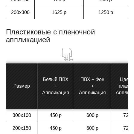
200х300
1625 р
1250 р
Пластиковые с пленочной
аппликацией
Белый ПВХ
ПВХ + Фон
Цветн
Размер
+
+
пласти
Аппликация
Аппликация
Апплик
300х100
450 р
600 р
720 
200х150
450 р
600 р
720 