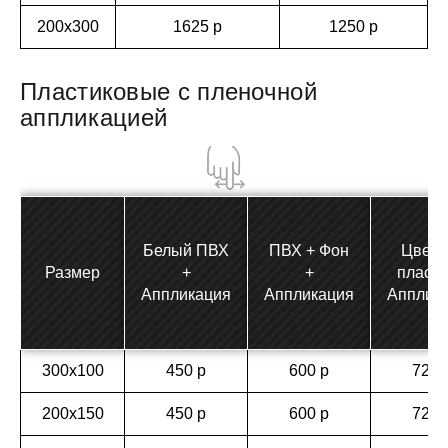
200х300
1625 р
1250 р
Пластиковые с пленочной
аппликацией
Белый ПВХ
ПВХ + Фон
Цветн
Размер
+
+
пласти
Аппликация
Аппликация
Апплик
300х100
450 р
600 р
720 
200х150
450 р
600 р
720 