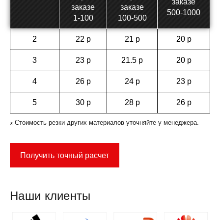
заказе
заказе
заказе
500-1000
1-100
100-500
2
22 р
21 р
20 р
3
23 р
21.5 р
20 р
4
26 р
24 р
23 р
5
30 р
28 р
26 р
Стоимость резки других материалов уточняйте у менеджера.
*
Получить точный расчет
Наши клиенты